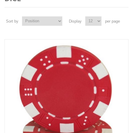
Sort by
Display
per page