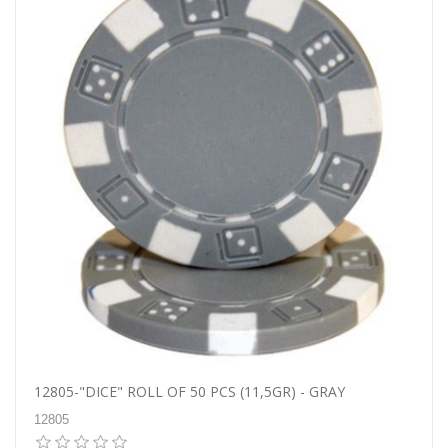
12805-"DICE" ROLL OF 50 PCS (11,5GR) - GRAY
12805