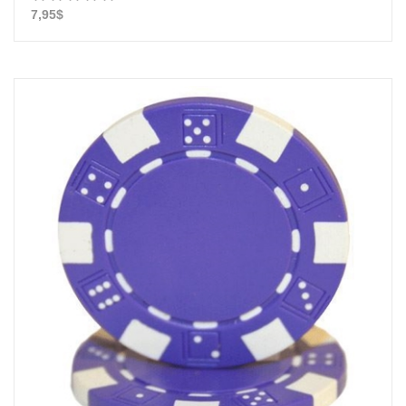
7,95$