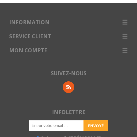
INFORMATION
SERVICE CLIENT
MON COMPTE
SUIVEZ-NOUS
INFOLETTRE