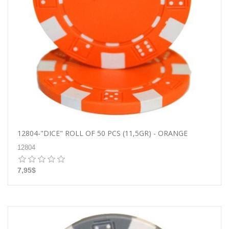
12804-"DICE" ROLL OF 50 PCS (11,5GR) - ORANGE
12804
7,95$