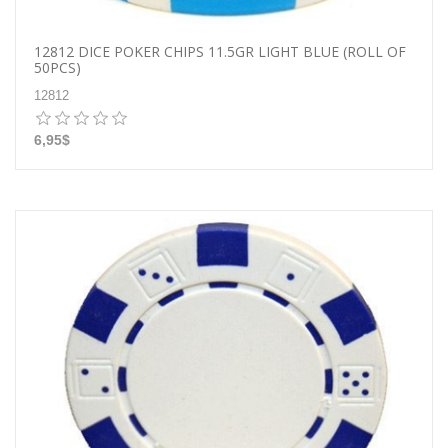
12812 DICE POKER CHIPS 11.5GR LIGHT BLUE (ROLL OF
50PCS)
12812
6,95$