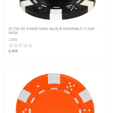
JETON DE POKER SANS VALEUR NOMINALE 11.5GR -
NOIR
12803
6,95$