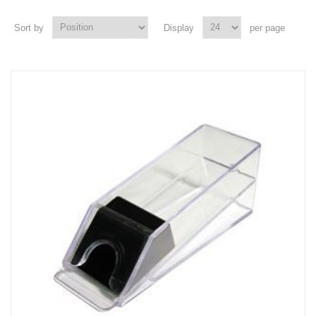
Sort by
Display
per page