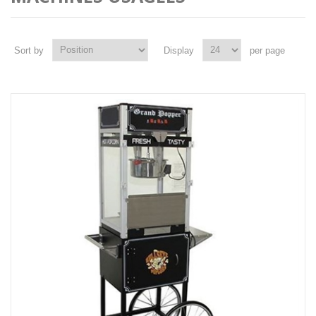
Sort by
Display
per page