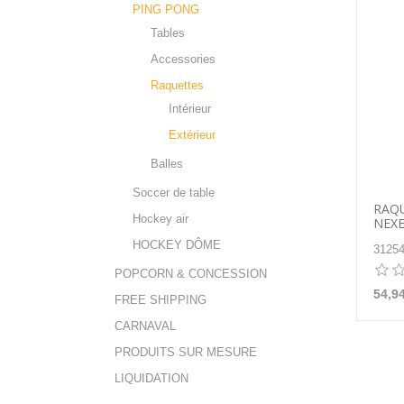
PING PONG
Tables
Accessories
Raquettes
Intérieur
Extérieur
Balles
Soccer de table
RAQU
Hockey air
NEXE
HOCKEY DÔME
3125
POPCORN & CONCESSION
54,9
FREE SHIPPING
CARNAVAL
PRODUITS SUR MESURE
LIQUIDATION