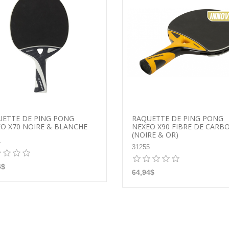
ETTE DE PING PONG
RAQUETTE DE PING PONG
O X70 NOIRE & BLANCHE
NEXEO X90 FIBRE DE CARB
(NOIRE & OR)
4
31255
4$
64,94$