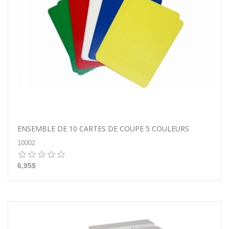
ENSEMBLE DE 10 CARTES DE COUPE 5 COULEURS
10002
6,95$