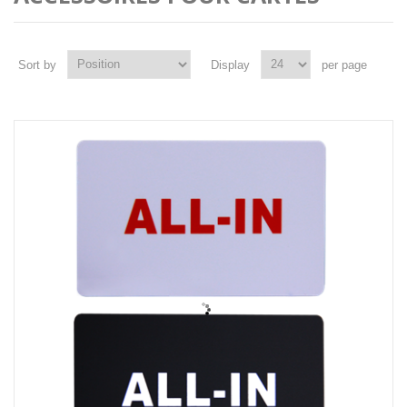
Sort by
Display
per page