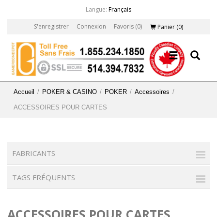
Langue:
Français
S'enregistrer
Connexion
Favoris
(0)
Panier
(0)
Accueil
/
POKER & CASINO
/
POKER
/
Accessoires
/
ACCESSOIRES POUR CARTES
FABRICANTS
TAGS FRÉQUENTS
ACCESSOIRES POUR CARTES