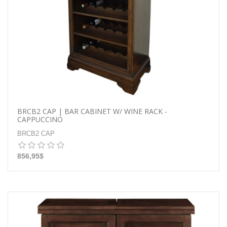
BRCB2 CAP | BAR CABINET W/ WINE RACK -
CAPPUCCINO
BRCB2 CAP
856,95$