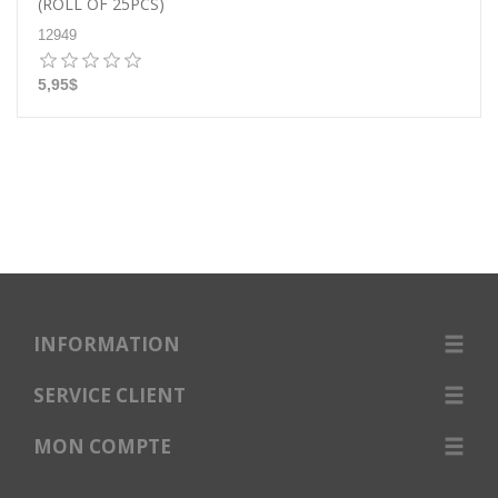
(ROLL OF 25PCS)
12949
5,95$
INFORMATION
SERVICE CLIENT
MON COMPTE