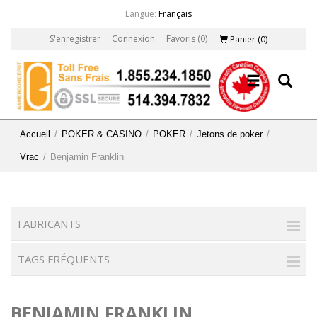
Langue:
Français
S'enregistrer
Connexion
Favoris
(0)
Panier
(0)
Accueil
/
POKER & CASINO
/
POKER
/
Jetons de poker
/
Vrac
/
Benjamin Franklin
FABRICANTS
TAGS FRÉQUENTS
BENJAMIN FRANKLIN