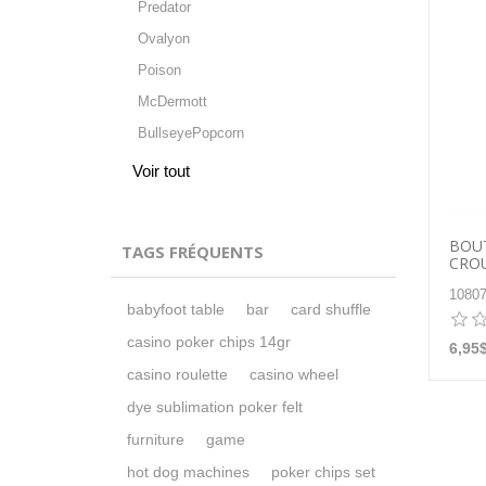
Predator
Ovalyon
Poison
McDermott
BullseyePopcorn
Voir tout
BOU
TAGS FRÉQUENTS
CROU
1080
babyfoot table
bar
card shuffle
casino poker chips 14gr
6,95
casino roulette
casino wheel
dye sublimation poker felt
furniture
game
hot dog machines
poker chips set