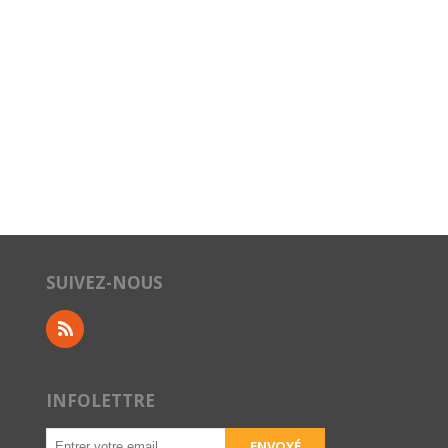
SUIVEZ-NOUS
INFOLETTRE