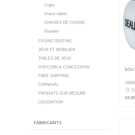
Craps
Snack tables
CHAISES DE CASINO
Roulette
CASINO SEATING
JEUX ET MOBILIER
TABLES DE JEUX
POPCORN & CONCESSION
BOUT
FREE SHIPPING
1080
CARNAVAL
PRODUITS SUR MESURE
19,9
LIQUIDATION
FABRICANTS