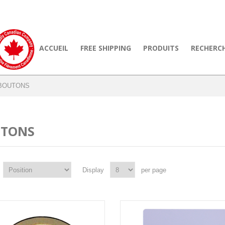
ACCUEIL
FREE SHIPPING
PRODUITS
RECHERC
BOUTONS
TONS
Display
per page