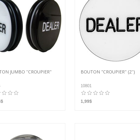
ON JUMBO ''CROUPIER"
BOUTON "CROUPIER" (2'')
5
10801
5$
1,99$