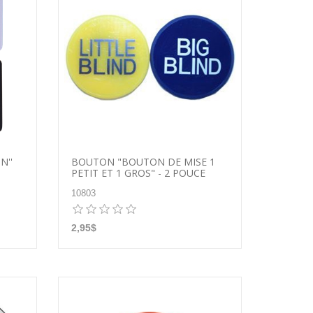
N''
BOUTON "BOUTON DE MISE 1
PETIT ET 1 GROS" - 2 POUCE
10803
2,95$