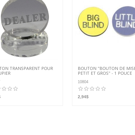
TON TRANSPARENT POUR
BOUTON "BOUTON DE MIS
PIER
PETIT ET GROS" - 1 POUCE
7
10804
$
2,94$