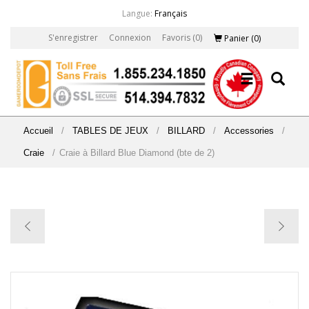
Langue:
Français
S'enregistrer
Connexion
Favoris
(0)
Panier
(0)
Accueil
/
TABLES DE JEUX
/
BILLARD
/
Accessories
/
Craie
/
Craie à Billard Blue Diamond (bte de 2)